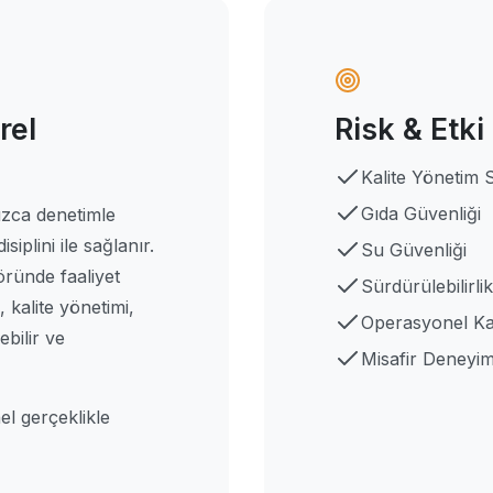
rel
Risk & Etki
Kalite Yönetim 
Gıda Güvenliği
ızca denetimle
iplini ile sağlanır.
Su Güvenliği
öründe faaliyet
Sürdürülebilirlik
, kalite yönetimi,
Operasyonel Kal
ebilir ve
Misafir Deneyim
el gerçeklikle