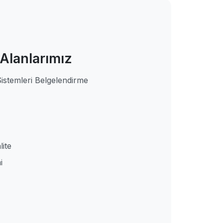
 Alanlarımız
Sistemleri Belgelendirme
ite
i