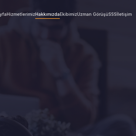
yfa
Hizmetlerimiz
Hakkımızda
Ekibimiz
Uzman Görüşü
SSS
İletişim