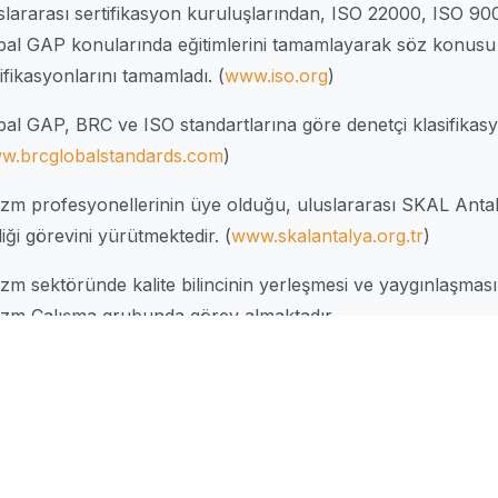
slararası sertifikasyon kuruluşlarından, ISO 22000, ISO 9
bal GAP konularında eğitimlerini tamamlayarak söz konusu
ifikasyonlarını tamamladı. (
www.iso.org
)
bal GAP, BRC ve ISO standartlarına göre denetçi klasifikas
w.brcglobalstandards.com
)
izm profesyonellerinin üye olduğu, uluslararası SKAL Anta
iği görevini yürütmektedir. (
www.skalantalya.org.tr
)
zm sektöründe kalite bilincinin yerleşmesi ve yaygınlaşması 
izm Çalışma grubunda görev almaktadır.
ı zamanda Aspendos Rotary Kulübü ve ANGİAD üyesidir.
Köşe Yazılarını Okuyun