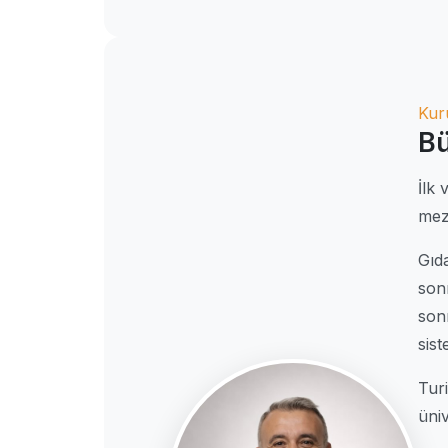
Kur
Bü
İlk
mez
Gıd
sonr
son
sis
Turi
üniv