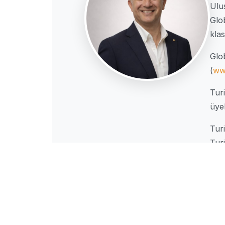
Ulu
Glo
klas
Glo
(
ww
Tur
üyel
Turi
Tur
Ayn